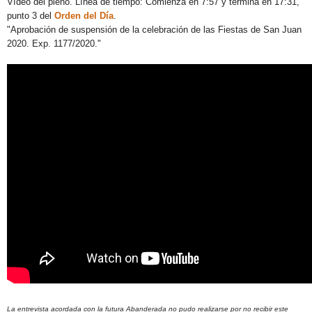
Vídeo del pleno. Línea de tiempo: Comienza en 7:57 y termina en 17:31,
punto 3 del
Orden del Día
.
"Aprobación de suspensión de la celebración de las Fiestas de San Juan
2020. Exp. 1177/2020."
La entrevista acordada con la futura Abanderada no pudo realizarse por no recibir este