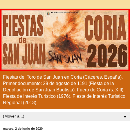
Fiestas del Toro de San Juan en Coria (Cáceres, España).
Primer documento: 29 de agosto de 1191 (Fiesta de la
Degollación de San Juan Bautista). Fuero de Coria (s. XIII).
Fiesta de Interés Turístico (1976). Fiesta de Interés Turístico
Regional (2013).
▼
martes, 2 de junio de 2020